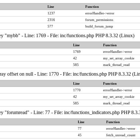
Line
Function
1237
errorHandler->error
2316
forum_permissions
577
build_forum_jump
y "mybb" - Line: 1769 - File: inc/functions.php PHP 8.3.32 (Linux)
Line
Function
1769
errorHandler->error
42
my_set_array_cookie
585
mark_thread_read
ray offset on null - Line: 1770 - File: inc/functions.php PHP 8.3.32 (Li
Line
Function
1770
errorHandler->error
42
my_set_array_cookie
585
mark_thread_read
y "forumread" - Line: 77 - File: inc/functions_indicators.php PHP 8.3.
Line
Function
77
errorHandler->error
45
fetch_unread_count