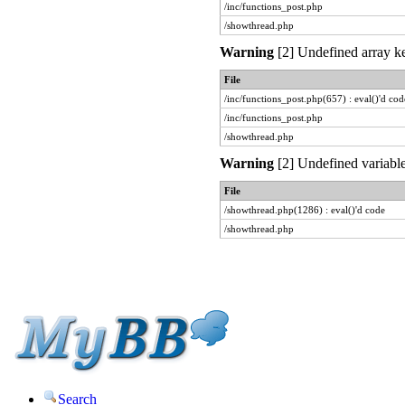
/inc/functions_post.php
/showthread.php
Warning
[2] Undefined array ke
File
/inc/functions_post.php(657) : eval()'d cod
/inc/functions_post.php
/showthread.php
Warning
[2] Undefined variable
File
/showthread.php(1286) : eval()'d code
/showthread.php
Search