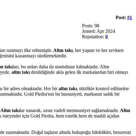
Post:
#1
Posts: 98
Joined: Apr 2024
Reputation:
0
ları sunmayı ilke edinmiştir.
Altın takı
, her yaştan ve her zevkten
eğenisini kazanmayı sürdürmektedir.
ın takı
ları, bu anları daha da unutulmaz kılmaktadır. Altın
sayede,
altın takı
denildiğinde akla gelen ilk markalardan biri olmayı
ru bir adres olmaktadır. Her bir
altın takı
, titizlikle kontrol edilmekte
unmaktadır. Gold Piedra'nın bu hassasiyeti, markanın sadık bir
i
Altın takı
lar sunarak, uzun vadeli memnuniyet sağlamaktadır.
Altın
 isteyenler için Gold Piedra, hem estetik hem de maddi açıdan
i de sunmaktadır. Doğal taşların altınla buluştuğu bileklikler, benzersiz