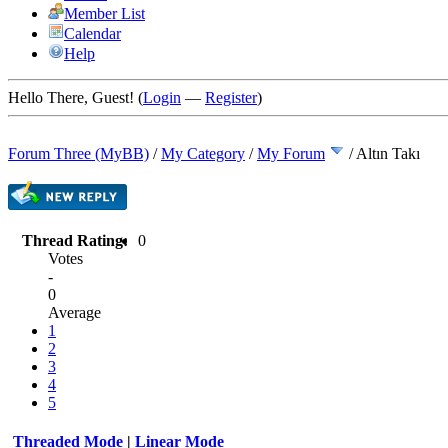
Member List
Calendar
Help
Hello There, Guest! (
Login
—
Register
)
Forum Three (MyBB)
/
My Category
/
My Forum
/
Altın Takı
Thread Rating:
0
Votes
-
0
Average
1
2
3
4
5
Threaded Mode
|
Linear Mode