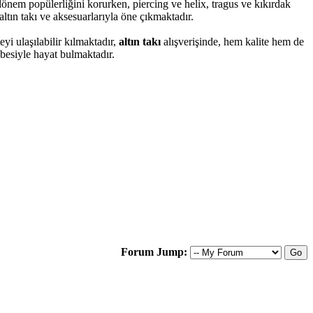
er dönem popülerliğini korurken, piercing ve helix, tragus ve kıkırdak
ltın takı ve aksesuarlarıyla öne çıkmaktadır.
yi ulaşılabilir kılmaktadır,
altın takı
alışverişinde, hem kalite hem de
übesiyle hayat bulmaktadır.
Forum Jump: