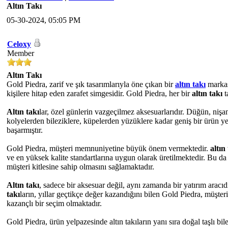
Altın Takı
05-30-2024, 05:05 PM
Celoxy
Member
Altın Takı
Gold Piedra, zarif ve şık tasarımlarıyla öne çıkan bir
altın takı
markası
kişilere hitap eden zarafet simgesidir. Gold Piedra, her bir
altın takı
t
Altın takı
lar, özel günlerin vazgeçilmez aksesuarlarıdır. Düğün, niş
kolyelerden bileziklere, küpelerden yüzüklere kadar geniş bir ürün y
başarmıştır.
Gold Piedra, müşteri memnuniyetine büyük önem vermektedir.
altın
ve en yüksek kalite standartlarına uygun olarak üretilmektedir. Bu da
müşteri kitlesine sahip olmasını sağlamaktadır.
Altın takı
, sadece bir aksesuar değil, aynı zamanda bir yatırım aracıd
takı
ların, yıllar geçtikçe değer kazandığını bilen Gold Piedra, müşteri
kazançlı bir seçim olmaktadır.
Gold Piedra, ürün yelpazesinde altın takıların yanı sıra doğal taşlı bile