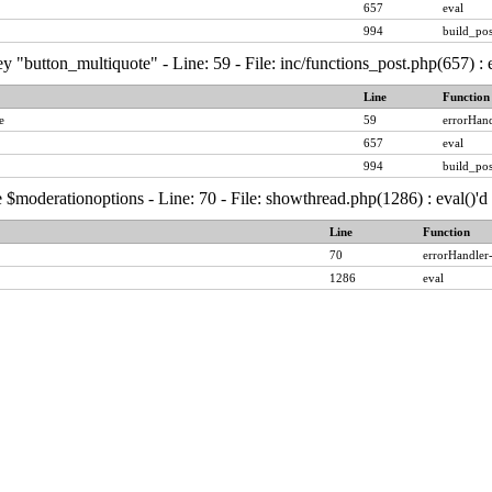
657
eval
994
build_pos
y "button_multiquote" - Line: 59 - File: inc/functions_post.php(657) :
Line
Function
e
59
errorHand
657
eval
994
build_pos
 $moderationoptions - Line: 70 - File: showthread.php(1286) : eval()'
Line
Function
70
errorHandler
1286
eval