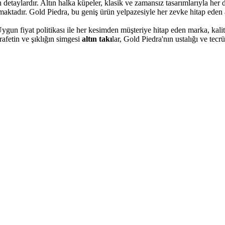
ıran detaylardır. Altın halka küpeler, klasik ve zamansız tasarımlarıyla h
nmaktadır. Gold Piedra, bu geniş ürün yelpazesiyle her zevke hitap eden a
gun fiyat politikası ile her kesimden müşteriye hitap eden marka, kalite
rafetin ve şıklığın simgesi
altın takı
lar, Gold Piedra'nın ustalığı ve tecr