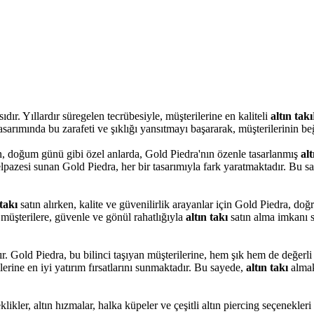
dır. Yıllardır süregelen tecrübesiyle, müşterilerine en kaliteli
altın takı
asarımında bu zarafeti ve şıklığı yansıtmayı başararak, müşterilerinin b
an, doğum günü gibi özel anlarda, Gold Piedra'nın özenle tasarlanmış
alt
elpazesi sunan Gold Piedra, her bir tasarımıyla fark yaratmaktadır. Bu 
 takı
satın alırken, kalite ve güvenilirlik arayanlar için Gold Piedra, doğ
 müşterilere, güvenle ve gönül rahatlığıyla
altın takı
satın alma imkanı s
ır. Gold Piedra, bu bilinci taşıyan müşterilerine, hem şık hem de değerl
lerine en iyi yatırım fırsatlarını sunmaktadır. Bu sayede,
altın takı
almak
klikler, altın hızmalar, halka küpeler ve çeşitli altın piercing seçenekler