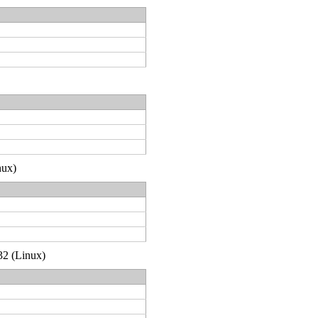
nux)
32 (Linux)