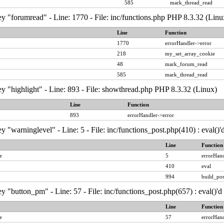
585
mark_thread_read
y "forumread" - Line: 1770 - File: inc/functions.php PHP 8.3.32 (Linu
Line
Function
1770
errorHandler->error
218
my_set_array_cookie
48
mark_forum_read
585
mark_thread_read
y "highlight" - Line: 893 - File: showthread.php PHP 8.3.32 (Linux)
Line
Function
893
errorHandler->error
y "warninglevel" - Line: 5 - File: inc/functions_post.php(410) : eval()
Line
Function
e
5
errorHand
410
eval
994
build_pos
y "button_pm" - Line: 57 - File: inc/functions_post.php(657) : eval()'
Line
Function
e
57
errorHand