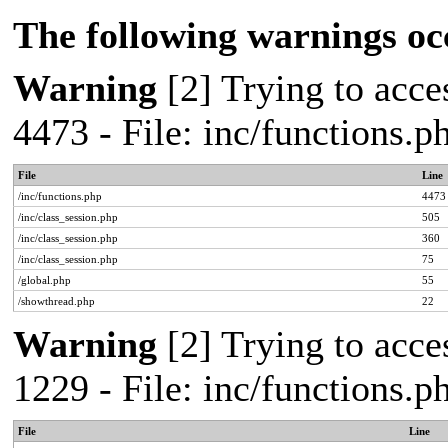
The following warnings oc
Warning
[2] Trying to acces
4473 - File: inc/functions.
File
Line
/inc/functions.php
4473
/inc/class_session.php
505
/inc/class_session.php
360
/inc/class_session.php
75
/global.php
55
/showthread.php
22
Warning
[2] Trying to acces
1229 - File: inc/functions.
File
Line