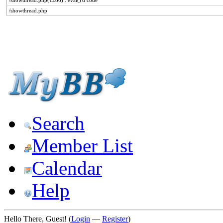
/showthread.php(1286) : eval()'d code
/showthread.php
Search
Member List
Calendar
Help
Hello There, Guest! (
Login
—
Register
)