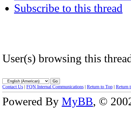
Subscribe to this thread
User(s) browsing this threa
Contact Us
|
FQN Internal Communications
|
Return to Top
|
Return 
Powered By
MyBB
, © 20