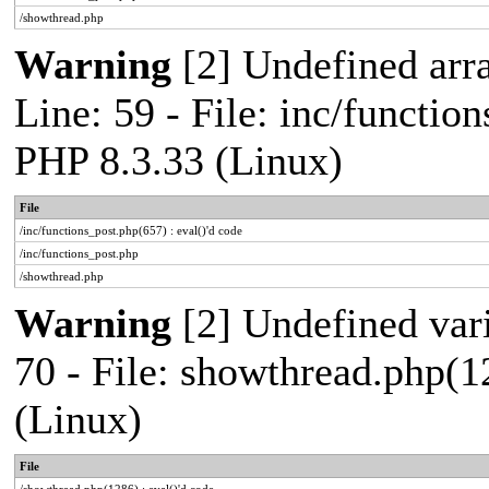
/showthread.php
Warning
[2] Undefined arr
Line: 59 - File: inc/functio
PHP 8.3.33 (Linux)
File
/inc/functions_post.php(657) : eval()'d code
/inc/functions_post.php
/showthread.php
Warning
[2] Undefined vari
70 - File: showthread.php(1
(Linux)
File