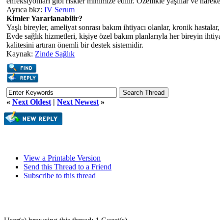
enfeksiyonları gibi riskler minimize edilir. Özellikle yaşlılar ve hareket
Ayrıca bkz:
IV Serum
Kimler Yararlanabilir?
Yaşlı bireyler, ameliyat sonrası bakım ihtiyacı olanlar, kronik hastal
Evde sağlık hizmetleri, kişiye özel bakım planlarıyla her bireyin ihtiya
kalitesini artıran önemli bir destek sistemidir.
Kaynak:
Zinde Sağlık
«
Next Oldest
|
Next Newest
»
View a Printable Version
Send this Thread to a Friend
Subscribe to this thread