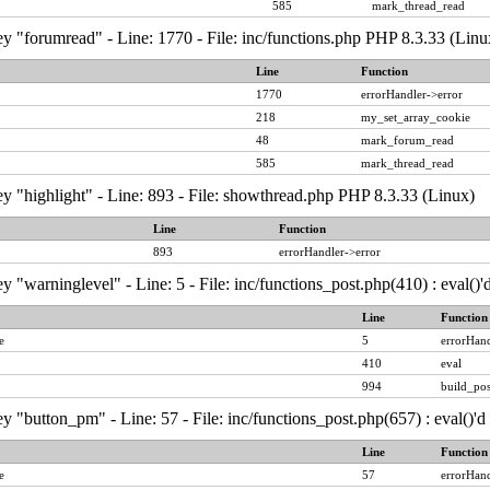
585
mark_thread_read
y "forumread" - Line: 1770 - File: inc/functions.php PHP 8.3.33 (Linu
Line
Function
1770
errorHandler->error
218
my_set_array_cookie
48
mark_forum_read
585
mark_thread_read
y "highlight" - Line: 893 - File: showthread.php PHP 8.3.33 (Linux)
Line
Function
893
errorHandler->error
y "warninglevel" - Line: 5 - File: inc/functions_post.php(410) : eval()
Line
Function
e
5
errorHand
410
eval
994
build_pos
y "button_pm" - Line: 57 - File: inc/functions_post.php(657) : eval()'
Line
Function
e
57
errorHand