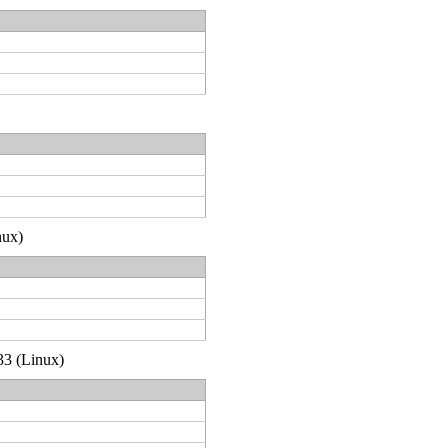
nux)
33 (Linux)