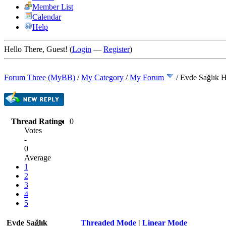
Member List
Calendar
Help
Hello There, Guest! (
Login
—
Register
)
Forum Three (MyBB)
/
My Category
/
My Forum
/
Evde Sağlık H
Thread Rating:
0
Votes
-
0
Average
1
2
3
4
5
Evde Sağlık
Threaded Mode
|
Linear Mode