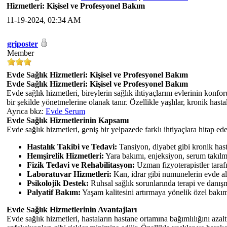
Hizmetleri: Kişisel ve Profesyonel Bakım
11-19-2024, 02:34 AM
griposter
Member
Evde Sağlık Hizmetleri: Kişisel ve Profesyonel Bakım
Evde Sağlık Hizmetleri: Kişisel ve Profesyonel Bakım
Evde sağlık hizmetleri, bireylerin sağlık ihtiyaçlarını evlerinin konf
bir şekilde yönetmelerine olanak tanır. Özellikle yaşlılar, kronik hast
Ayrıca bkz:
Evde Serum
Evde Sağlık Hizmetlerinin Kapsamı
Evde sağlık hizmetleri, geniş bir yelpazede farklı ihtiyaçlara hitap ed
Hastalık Takibi ve Tedavi:
Tansiyon, diyabet gibi kronik hasta
Hemşirelik Hizmetleri:
Yara bakımı, enjeksiyon, serum takılma
Fizik Tedavi ve Rehabilitasyon:
Uzman fizyoterapistler tarafı
Laboratuvar Hizmetleri:
Kan, idrar gibi numunelerin evde alı
Psikolojik Destek:
Ruhsal sağlık sorunlarında terapi ve danışm
Palyatif Bakım:
Yaşam kalitesini artırmaya yönelik özel bakım
Evde Sağlık Hizmetlerinin Avantajları
Evde sağlık hizmetleri, hastaların hastane ortamına bağımlılığını azal