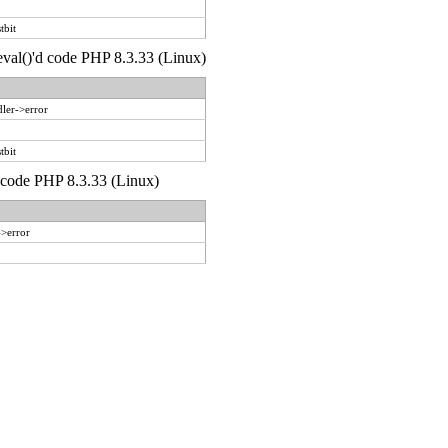
tbit
 eval()'d code PHP 8.3.33 (Linux)
ler->error
tbit
d code PHP 8.3.33 (Linux)
->error