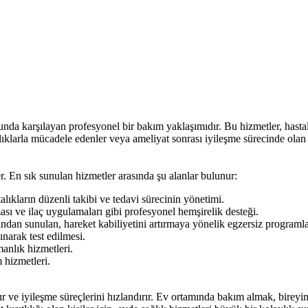
orunda karşılayan profesyonel bir bakım yaklaşımıdır. Bu hizmetler, hasta
alıklarla mücadele edenler veya ameliyat sonrası iyileşme sürecinde olan 
er. En sık sunulan hizmetler arasında şu alanlar bulunur:
lıkların düzenli takibi ve tedavi sürecinin yönetimi.
sı ve ilaç uygulamaları gibi profesyonel hemşirelik desteği.
ndan sunulan, hareket kabiliyetini artırmaya yönelik egzersiz programla
narak test edilmesi.
anlık hizmetleri.
 hizmetleri.
tır ve iyileşme süreçlerini hızlandırır. Ev ortamında bakım almak, birey