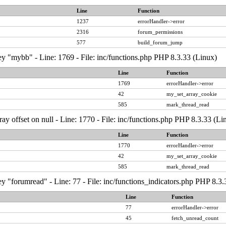
Line
Function
1237
errorHandler->error
2316
forum_permissions
577
build_forum_jump
y "mybb" - Line: 1769 - File: inc/functions.php PHP 8.3.33 (Linux)
Line
Function
1769
errorHandler->error
42
my_set_array_cookie
585
mark_thread_read
ray offset on null - Line: 1770 - File: inc/functions.php PHP 8.3.33 (Li
Line
Function
1770
errorHandler->error
42
my_set_array_cookie
585
mark_thread_read
y "forumread" - Line: 77 - File: inc/functions_indicators.php PHP 8.3.
Line
Function
77
errorHandler->error
45
fetch_unread_count