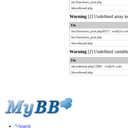
/inc/functions_post.php
/showthread.php
Warning
[2] Undefined array ke
File
/inc/functions_post.php(657) : eval()'d cod
/inc/functions_post.php
/showthread.php
Warning
[2] Undefined variable
File
/showthread.php(1286) : eval()'d code
/showthread.php
Search