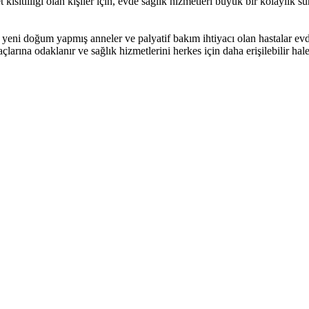
 kısıtlılığı olan kişiler için, evde sağlık hizmetleri büyük bir kolaylık su
ar, yeni doğum yapmış anneler ve palyatif bakım ihtiyacı olan hastalar ev
çlarına odaklanır ve sağlık hizmetlerini herkes için daha erişilebilir hal