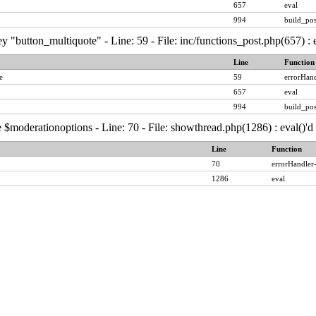
657
eval
994
build_pos
y "button_multiquote" - Line: 59 - File: inc/functions_post.php(657) :
Line
Function
e
59
errorHand
657
eval
994
build_pos
 $moderationoptions - Line: 70 - File: showthread.php(1286) : eval()'
Line
Function
70
errorHandler
1286
eval