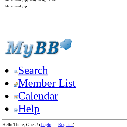
/showthread.php(1286) : eval()'d code
/showthread.php
Search
Member List
Calendar
Help
Hello There, Guest! (
Login
—
Register
)