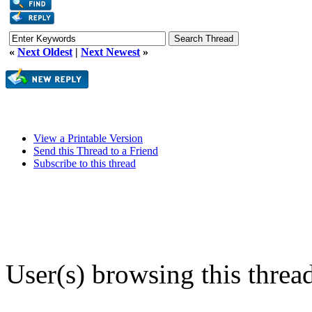
«
Next Oldest
|
Next Newest
»
View a Printable Version
Send this Thread to a Friend
Subscribe to this thread
User(s) browsing this threa