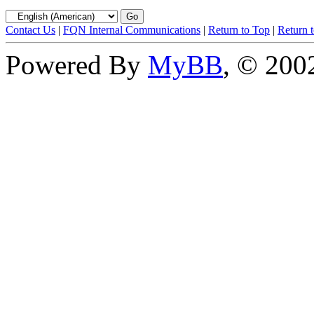
Contact Us
|
FQN Internal Communications
|
Return to Top
|
Return 
Powered By
MyBB
, © 20