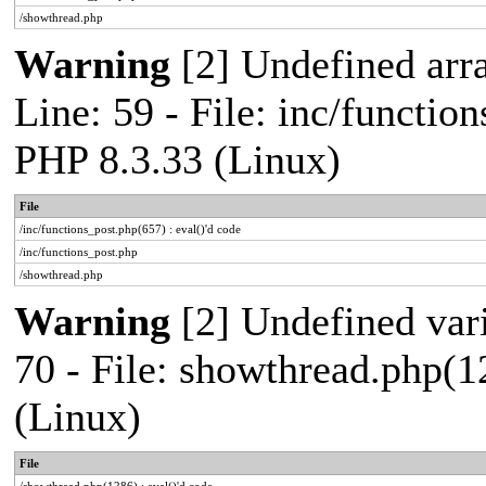
/showthread.php
Warning
[2] Undefined arr
Line: 59 - File: inc/functio
PHP 8.3.33 (Linux)
File
/inc/functions_post.php(657) : eval()'d code
/inc/functions_post.php
/showthread.php
Warning
[2] Undefined vari
70 - File: showthread.php(1
(Linux)
File