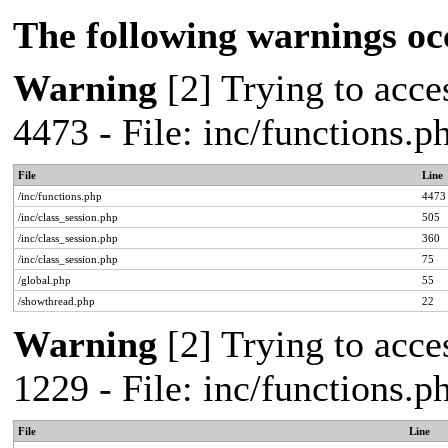
The following warnings oc
Warning
[2] Trying to acces
4473 - File: inc/functions.
File
Line
/inc/functions.php
4473
/inc/class_session.php
505
/inc/class_session.php
360
/inc/class_session.php
75
/global.php
55
/showthread.php
22
Warning
[2] Trying to acces
1229 - File: inc/functions.
File
Line