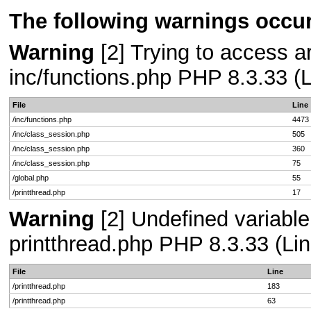
The following warnings occur
Warning
[2] Trying to access arr
inc/functions.php PHP 8.3.33 (L
File
Line
/inc/functions.php
4473
/inc/class_session.php
505
/inc/class_session.php
360
/inc/class_session.php
75
/global.php
55
/printthread.php
17
Warning
[2] Undefined variable
printthread.php PHP 8.3.33 (Lin
File
Line
/printthread.php
183
/printthread.php
63