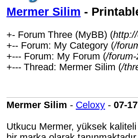
Mermer Silim
- Printabl
+- Forum Three (MyBB) (
http:
+-- Forum: My Category (
/foru
+--- Forum: My Forum (
/forum-
+--- Thread: Mermer Silim (
/th
Mermer Silim
-
Celoxy
-
07-17
Utkucu Mermer, yüksek kalitel
bir marka olarak tanınmaktadır