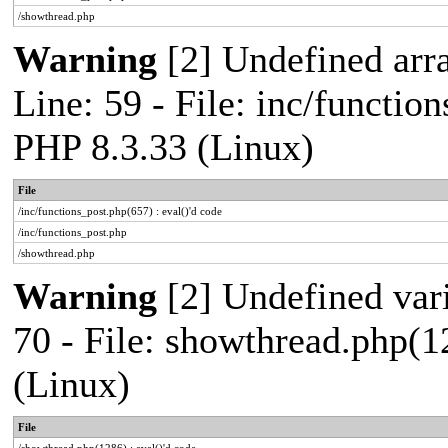
/showthread.php
Warning
[2] Undefined arr
Line: 59 - File: inc/functio
PHP 8.3.33 (Linux)
File
/inc/functions_post.php(657) : eval()'d code
/inc/functions_post.php
/showthread.php
Warning
[2] Undefined vari
70 - File: showthread.php(1
(Linux)
File