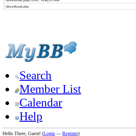
/showthread.php(1286) : eval()'d code
/showthread.php
Search
Member List
Calendar
Help
Hello There, Guest! (
Login
—
Register
)