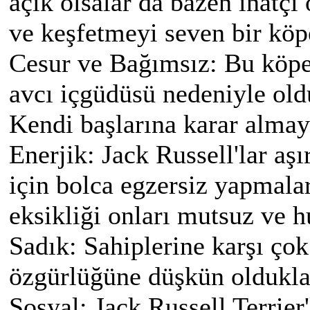
açık olsalar da bazen inatçı 
ve keşfetmeyi seven bir köpe
Cesur ve Bağımsız: Bu köpek
avcı içgüdüsü nedeniyle old
Kendi başlarına karar almayı
Enerjik: Jack Russell'lar aşı
için bolca egzersiz yapmaları
eksikliği onları mutsuz ve h
Sadık: Sahiplerine karşı çok
özgürlüğüne düşkün oldukları
Sosyal: Jack Russell Terrier