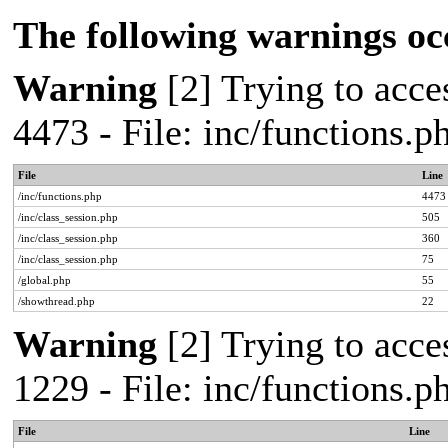
The following warnings oc
Warning
[2] Trying to acces
4473 - File: inc/functions.
File
Line
/inc/functions.php
4473
/inc/class_session.php
505
/inc/class_session.php
360
/inc/class_session.php
75
/global.php
55
/showthread.php
22
Warning
[2] Trying to acces
1229 - File: inc/functions.
File
Line