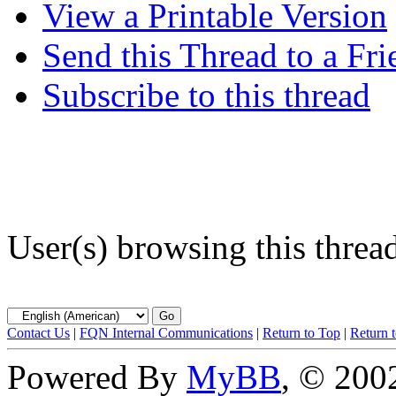
View a Printable Version
Send this Thread to a Fri
Subscribe to this thread
User(s) browsing this threa
Contact Us
|
FQN Internal Communications
|
Return to Top
|
Return 
Powered By
MyBB
, © 20