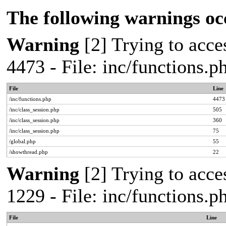
The following warnings oc
Warning
[2] Trying to acces
4473 - File: inc/functions.
File
Line
/inc/functions.php
4473
/inc/class_session.php
505
/inc/class_session.php
360
/inc/class_session.php
75
/global.php
55
/showthread.php
22
Warning
[2] Trying to acces
1229 - File: inc/functions.
File
Line