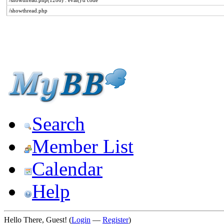
/showthread.php(1286) : eval()'d code
/showthread.php
Search
Member List
Calendar
Help
Hello There, Guest! (
Login
—
Register
)