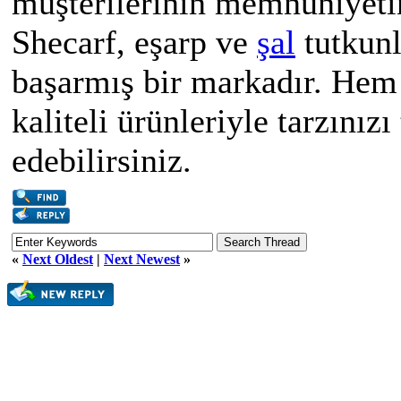
müşterilerinin memnuniyetin
Shecarf, eşarp ve
şal
tutkunl
başarmış bir markadır. Hem
kaliteli ürünleriyle tarzınız
edebilirsiniz.
«
Next Oldest
|
Next Newest
»