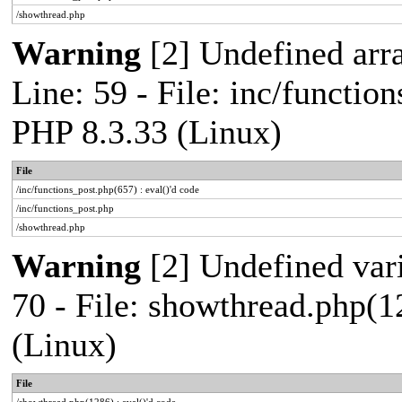
/showthread.php
Warning
[2] Undefined arr
Line: 59 - File: inc/functio
PHP 8.3.33 (Linux)
File
/inc/functions_post.php(657) : eval()'d code
/inc/functions_post.php
/showthread.php
Warning
[2] Undefined vari
70 - File: showthread.php(1
(Linux)
File