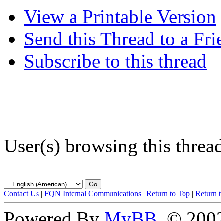
View a Printable Version
Send this Thread to a Fri
Subscribe to this thread
User(s) browsing this threa
Contact Us
|
FQN Internal Communications
|
Return to Top
|
Return 
Powered By
MyBB
, © 20