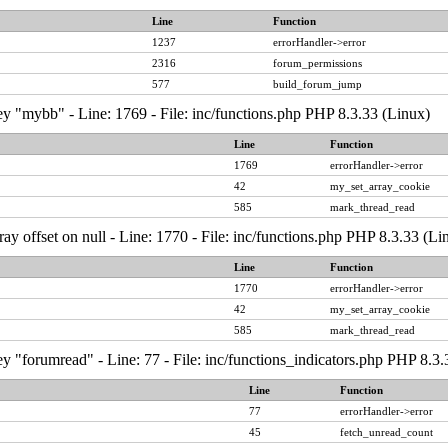
Line
Function
1237
errorHandler->error
2316
forum_permissions
577
build_forum_jump
y "mybb" - Line: 1769 - File: inc/functions.php PHP 8.3.33 (Linux)
Line
Function
1769
errorHandler->error
42
my_set_array_cookie
585
mark_thread_read
ray offset on null - Line: 1770 - File: inc/functions.php PHP 8.3.33 (Li
Line
Function
1770
errorHandler->error
42
my_set_array_cookie
585
mark_thread_read
y "forumread" - Line: 77 - File: inc/functions_indicators.php PHP 8.3.
Line
Function
77
errorHandler->error
45
fetch_unread_count