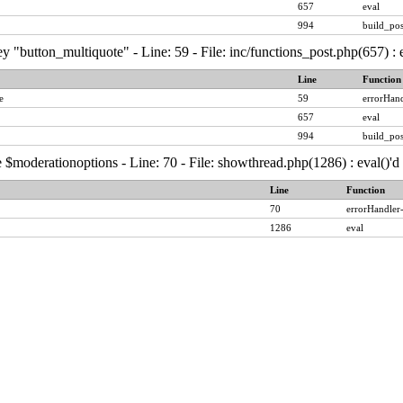
657
eval
994
build_pos
y "button_multiquote" - Line: 59 - File: inc/functions_post.php(657) :
Line
Function
e
59
errorHand
657
eval
994
build_pos
 $moderationoptions - Line: 70 - File: showthread.php(1286) : eval()'
Line
Function
70
errorHandler
1286
eval