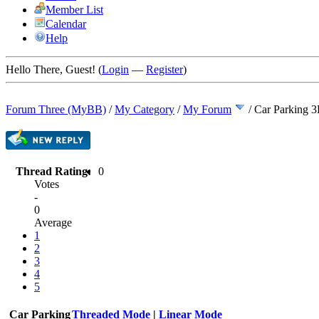
Member List
Calendar
Help
Hello There, Guest! (
Login
—
Register
)
Forum Three (MyBB)
/
My Category
/
My Forum
/
Car Parking 
Thread Rating:
0
Votes
-
0
Average
1
2
3
4
5
Car Parking
Threaded Mode
|
Linear Mode