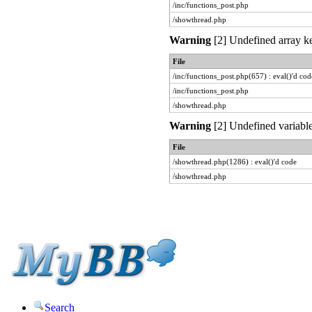
/inc/functions_post.php
/showthread.php
Warning
[2] Undefined array ke
File
/inc/functions_post.php(657) : eval()'d cod
/inc/functions_post.php
/showthread.php
Warning
[2] Undefined variable
File
/showthread.php(1286) : eval()'d code
/showthread.php
Search