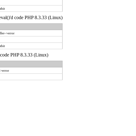
tbit
 eval()'d code PHP 8.3.33 (Linux)
ler->error
tbit
d code PHP 8.3.33 (Linux)
->error