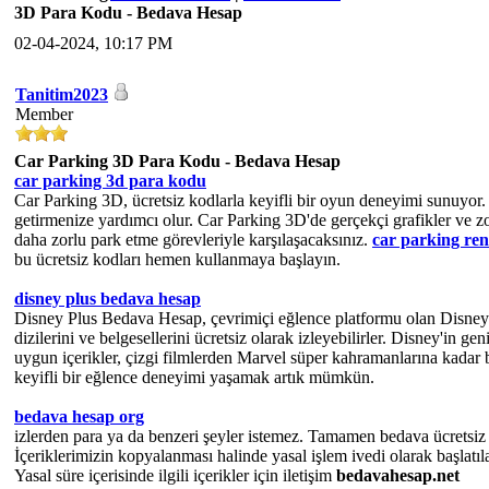
3D Para Kodu - Bedava Hesap
02-04-2024, 10:17 PM
Tanitim2023
Member
Car Parking 3D Para Kodu - Bedava Hesap
car parking 3d para kodu
Car Parking 3D, ücretsiz kodlarla keyifli bir oyun deneyimi sunuyor
getirmenize yardımcı olur. Car Parking 3D'de gerçekçi grafikler ve zo
daha zorlu park etme görevleriyle karşılaşacaksınız.
car parking ren
bu ücretsiz kodları hemen kullanmaya başlayın.
disney plus bedava hesap
Disney Plus Bedava Hesap, çevrimiçi eğlence platformu olan Disney Pl
dizilerini ve belgesellerini ücretsiz olarak izleyebilirler. Disney'in
uygun içerikler, çizgi filmlerden Marvel süper kahramanlarına kadar 
keyifli bir eğlence deneyimi yaşamak artık mümkün.
bedava hesap org
izlerden para ya da benzeri şeyler istemez. Tamamen bedava ücretsiz bi
İçeriklerimizin kopyalanması halinde yasal işlem ivedi olarak başlatıl
Yasal süre içerisinde ilgili içerikler için iletişim
bedavahesap.net