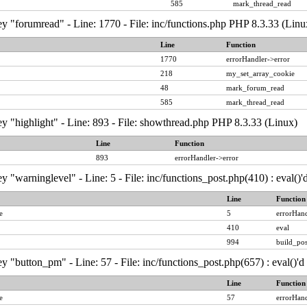
585
mark_thread_read
y "forumread" - Line: 1770 - File: inc/functions.php PHP 8.3.33 (Linu
Line
Function
1770
errorHandler->error
218
my_set_array_cookie
48
mark_forum_read
585
mark_thread_read
y "highlight" - Line: 893 - File: showthread.php PHP 8.3.33 (Linux)
Line
Function
893
errorHandler->error
y "warninglevel" - Line: 5 - File: inc/functions_post.php(410) : eval()
Line
Function
e
5
errorHand
410
eval
994
build_pos
y "button_pm" - Line: 57 - File: inc/functions_post.php(657) : eval()'
Line
Function
e
57
errorHand