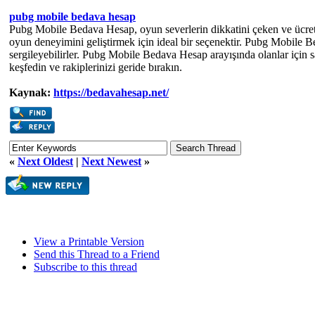
pubg mobile bedava hesap
Pubg Mobile Bedava Hesap, oyun severlerin dikkatini çeken ve ücrets
oyun deneyimini geliştirmek için ideal bir seçenektir. Pubg Mobile 
sergileyebilirler. Pubg Mobile Bedava Hesap arayışında olanlar için
keşfedin ve rakiplerinizi geride bırakın.
Kaynak:
https://bedavahesap.net/
«
Next Oldest
|
Next Newest
»
View a Printable Version
Send this Thread to a Friend
Subscribe to this thread