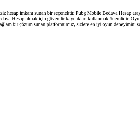
iz hesap imkanı sunan bir seçenektir. Pubg Mobile Bedava Hesap arayış
Bedava Hesap almak için güvenilir kaynakları kullanmak önemlidir. Oyun
 sağlam bir çözüm sunan platformumuz, sizlere en iyi oyun deneyimini 