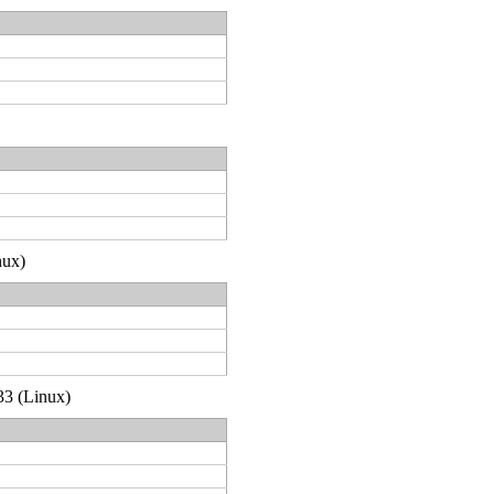
nux)
33 (Linux)