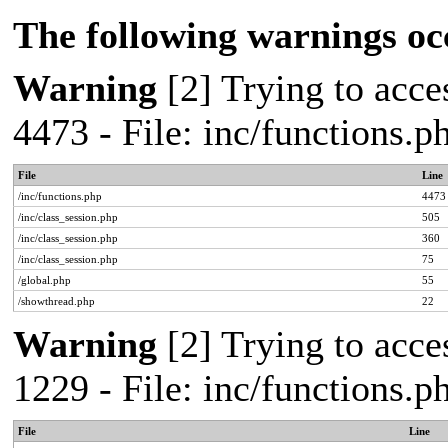
The following warnings oc
Warning
[2] Trying to acces
4473 - File: inc/functions.
File
Line
/inc/functions.php
4473
/inc/class_session.php
505
/inc/class_session.php
360
/inc/class_session.php
75
/global.php
55
/showthread.php
22
Warning
[2] Trying to acces
1229 - File: inc/functions.
File
Line