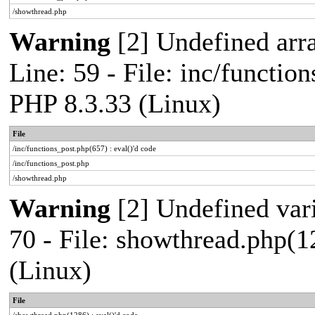
/showthread.php
Warning
[2] Undefined arr
Line: 59 - File: inc/functio
PHP 8.3.33 (Linux)
File
/inc/functions_post.php(657) : eval()'d code
/inc/functions_post.php
/showthread.php
Warning
[2] Undefined vari
70 - File: showthread.php(1
(Linux)
File