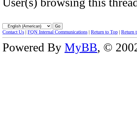
User(s) browsing this threa
Contact Us
|
FQN Internal Communications
|
Return to Top
|
Return 
Powered By
MyBB
, © 20