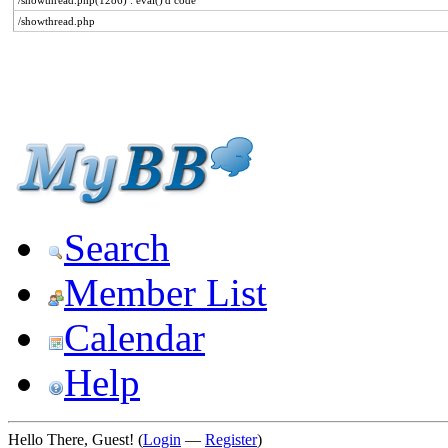
/showthread.php(1286) : eval()'d code
/showthread.php
Search
Member List
Calendar
Help
Hello There, Guest! (
Login
—
Register
)