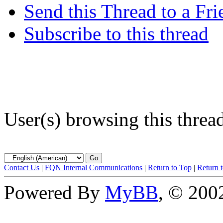
Send this Thread to a Fri
Subscribe to this thread
User(s) browsing this threa
Contact Us
|
FQN Internal Communications
|
Return to Top
|
Return 
Powered By
MyBB
, © 20