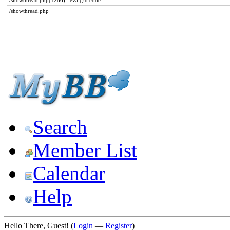
/showthread.php(1286) : eval()'d code
/showthread.php
Search
Member List
Calendar
Help
Hello There, Guest! (
Login
—
Register
)