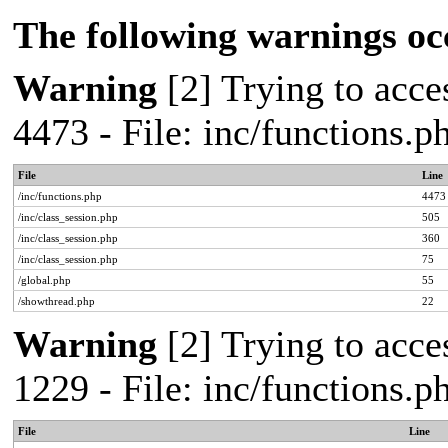
The following warnings oc
Warning
[2] Trying to acces
4473 - File: inc/functions.
File
Line
/inc/functions.php
4473
/inc/class_session.php
505
/inc/class_session.php
360
/inc/class_session.php
75
/global.php
55
/showthread.php
22
Warning
[2] Trying to acces
1229 - File: inc/functions.
File
Line