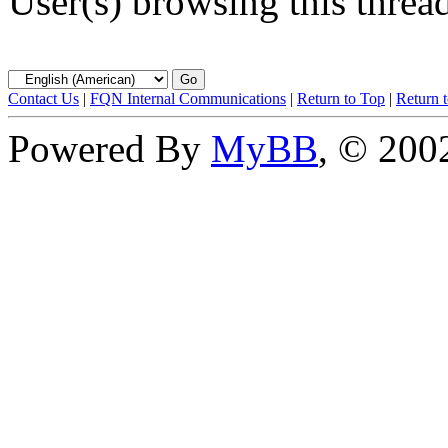
User(s) browsing this threa
Contact Us
|
FQN Internal Communications
|
Return to Top
|
Return 
Powered By
MyBB
, © 20