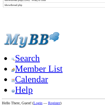
/showthread.php(1286) : eval()'d code
/showthread.php
Search
Member List
Calendar
Help
Hello There, Guest! (
Login
—
Register
)