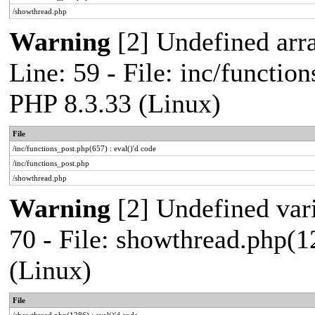
/showthread.php
Warning
[2] Undefined arr
Line: 59 - File: inc/functio
PHP 8.3.33 (Linux)
File
/inc/functions_post.php(657) : eval()'d code
/inc/functions_post.php
/showthread.php
Warning
[2] Undefined vari
70 - File: showthread.php(1
(Linux)
File