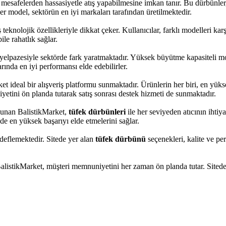
klı mesafelerden hassasiyetle atış yapabilmesine imkan tanır. Bu dürbünl
r model, sektörün en iyi markaları tarafından üretilmektedir.
 teknolojik özellikleriyle dikkat çeker. Kullanıcılar, farklı modelleri ka
le rahatlık sağlar.
elpazesiyle sektörde fark yaratmaktadır. Yüksek büyütme kapasiteli mo
arında en iyi performansı elde edebilirler.
et ideal bir alışveriş platformu sunmaktadır. Ürünlerin her biri, en yükse
etini ön planda tutarak satış sonrası destek hizmeti de sunmaktadır.
 sunan BalistikMarket,
tüfek dürbünleri
ile her seviyeden atıcının ihtiy
inde en yüksek başarıyı elde etmelerini sağlar.
edeflemektedir. Sitede yer alan
tüfek dürbünü
seçenekleri, kalite ve pe
listikMarket, müşteri memnuniyetini her zaman ön planda tutar. Sitede ye