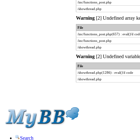
/inc/functions_post.php
/showthread.php
Warning
[2] Undefined array ke
File
/inc/functions_post.php(657) : eval()'d cod
/inc/functions_post.php
/showthread.php
Warning
[2] Undefined variable
File
/showthread.php(1286) : eval()'d code
/showthread.php
Search