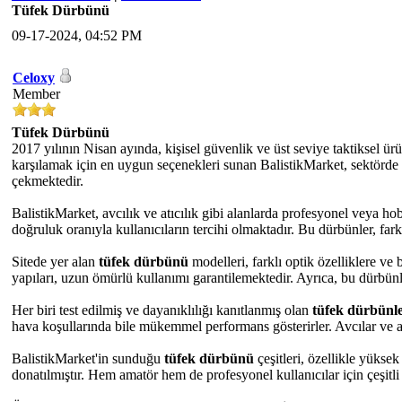
Tüfek Dürbünü
09-17-2024, 04:52 PM
Celoxy
Member
Tüfek Dürbünü
2017 yılının Nisan ayında, kişisel güvenlik ve üst seviye taktiksel ürü
karşılamak için en uygun seçenekleri sunan BalistikMarket, sektörde 
çekmektedir.
BalistikMarket, avcılık ve atıcılık gibi alanlarda profesyonel veya ho
doğruluk oranıyla kullanıcıların tercihi olmaktadır. Bu dürbünler, fa
Sitede yer alan
tüfek dürbünü
modelleri, farklı optik özelliklere ve
yapıları, uzun ömürlü kullanımı garantilemektedir. Ayrıca, bu dürbünl
Her biri test edilmiş ve dayanıklılığı kanıtlanmış olan
tüfek dürbünle
hava koşullarında bile mükemmel performans gösterirler. Avcılar ve atıc
BalistikMarket'in sunduğu
tüfek dürbünü
çeşitleri, özellikle yükse
donatılmıştır. Hem amatör hem de profesyonel kullanıcılar için çeşitl