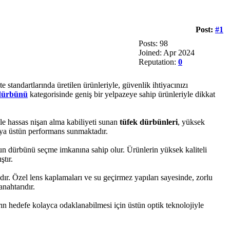
Post:
#1
Posts: 98
Joined: Apr 2024
Reputation:
0
 standartlarında üretilen ürünleriyle, güvenlik ihtiyacınızı
 dürbünü
kategorisinde geniş bir yelpazeye sahip ürünleriyle dikkat
kle hassas nişan alma kabiliyeti sunan
tüfek dürbünleri
, yüksek
cıya üstün performans sunmaktadır.
ygun dürbünü seçme imkanına sahip olur. Ürünlerin yüksek kaliteli
ştır.
dır. Özel lens kaplamaları ve su geçirmez yapıları sayesinde, zorlu
anahtarıdır.
arın hedefe kolayca odaklanabilmesi için üstün optik teknolojiyle