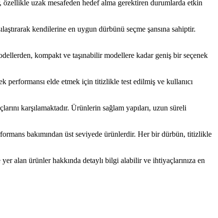
er, özellikle uzak mesafeden hedef alma gerektiren durumlarda etkin
rşılaştırarak kendilerine en uygun dürbünü seçme şansına sahiptir.
dellerden, kompakt ve taşınabilir modellere kadar geniş bir seçenek
k performansı elde etmek için titizlikle test edilmiş ve kullanıcı
açlarını karşılamaktadır. Ürünlerin sağlam yapıları, uzun süreli
rformans bakımından üst seviyede ürünlerdir. Her bir dürbün, titizlikle
r alan ürünler hakkında detaylı bilgi alabilir ve ihtiyaçlarınıza en