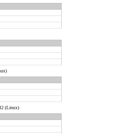
nux)
32 (Linux)