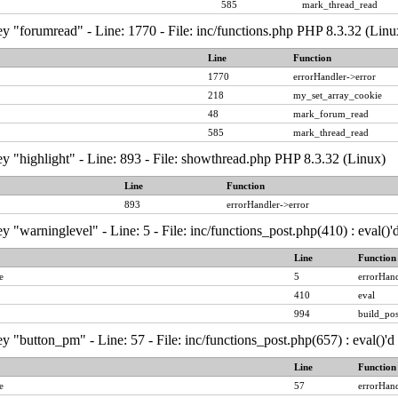
585
mark_thread_read
y "forumread" - Line: 1770 - File: inc/functions.php PHP 8.3.32 (Linu
Line
Function
1770
errorHandler->error
218
my_set_array_cookie
48
mark_forum_read
585
mark_thread_read
y "highlight" - Line: 893 - File: showthread.php PHP 8.3.32 (Linux)
Line
Function
893
errorHandler->error
y "warninglevel" - Line: 5 - File: inc/functions_post.php(410) : eval()
Line
Function
e
5
errorHand
410
eval
994
build_pos
y "button_pm" - Line: 57 - File: inc/functions_post.php(657) : eval()'
Line
Function
e
57
errorHand