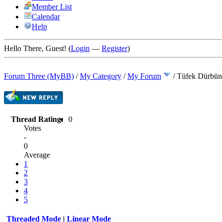
Member List
Calendar
Help
Hello There, Guest! (
Login
—
Register
)
Forum Three (MyBB)
/
My Category
/
My Forum
/
Tüfek Dürbü
Thread Rating:
0
Votes
-
0
Average
1
2
3
4
5
Threaded Mode
|
Linear Mode