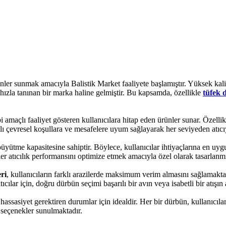
nler sunmak amacıyla Balistik Market faaliyete başlamıştır. Yüksek kalite
hızla tanınan bir marka haline gelmiştir. Bu kapsamda, özellikle
tüfek
bi amaçlı faaliyet gösteren kullanıcılara hitap eden ürünler sunar. Özelli
rklı çevresel koşullara ve mesafelere uyum sağlayarak her seviyeden atı
 büyütme kapasitesine sahiptir. Böylece, kullanıcılar ihtiyaçlarına en u
er atıcılık performansını optimize etmek amacıyla özel olarak tasarlanmı
ri
, kullanıcıların farklı arazilerde maksimum verim almasını sağlamakta
ılar için, doğru dürbün seçimi başarılı bir avın veya isabetli bir atışın 
k hassasiyet gerektiren durumlar için idealdir. Her bir dürbün, kullanıcıl
i seçenekler sunulmaktadır.