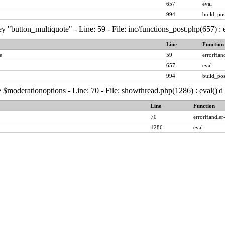
657
eval
994
build_pos
y "button_multiquote" - Line: 59 - File: inc/functions_post.php(657) :
Line
Function
e
59
errorHand
657
eval
994
build_pos
 $moderationoptions - Line: 70 - File: showthread.php(1286) : eval()'
Line
Function
70
errorHandler
1286
eval