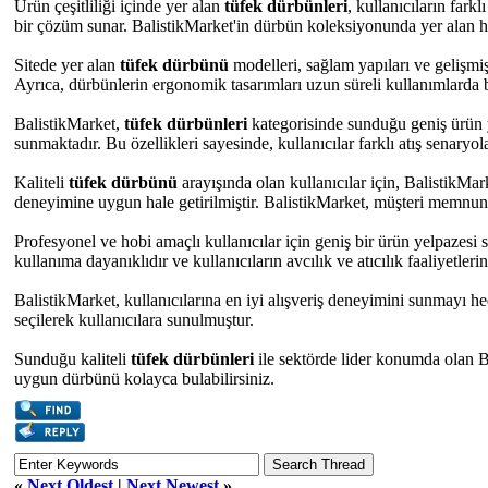
Ürün çeşitliliği içinde yer alan
tüfek dürbünleri
, kullanıcıların far
bir çözüm sunar. BalistikMarket'in dürbün koleksiyonunda yer alan he
Sitede yer alan
tüfek dürbünü
modelleri, sağlam yapıları ve gelişmiş
Ayrıca, dürbünlerin ergonomik tasarımları uzun süreli kullanımlarda bi
BalistikMarket,
tüfek dürbünleri
kategorisinde sunduğu geniş ürün y
sunmaktadır. Bu özellikleri sayesinde, kullanıcılar farklı atış senaryol
Kaliteli
tüfek dürbünü
arayışında olan kullanıcılar için, BalistikMark
deneyimine uygun hale getirilmiştir. BalistikMarket, müşteri memnuniy
Profesyonel ve hobi amaçlı kullanıcılar için geniş bir ürün yelpazesi
kullanıma dayanıklıdır ve kullanıcıların avcılık ve atıcılık faaliyetler
BalistikMarket, kullanıcılarına en iyi alışveriş deneyimini sunmayı h
seçilerek kullanıcılara sunulmuştur.
Sunduğu kaliteli
tüfek dürbünleri
ile sektörde lider konumda olan Ba
uygun dürbünü kolayca bulabilirsiniz.
«
Next Oldest
|
Next Newest
»