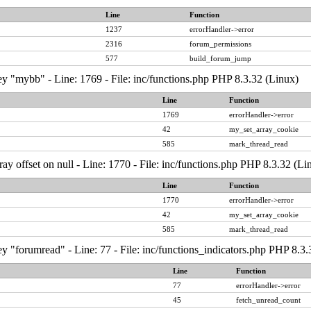
Line
Function
1237
errorHandler->error
2316
forum_permissions
577
build_forum_jump
y "mybb" - Line: 1769 - File: inc/functions.php PHP 8.3.32 (Linux)
Line
Function
1769
errorHandler->error
42
my_set_array_cookie
585
mark_thread_read
ray offset on null - Line: 1770 - File: inc/functions.php PHP 8.3.32 (Li
Line
Function
1770
errorHandler->error
42
my_set_array_cookie
585
mark_thread_read
y "forumread" - Line: 77 - File: inc/functions_indicators.php PHP 8.3.
Line
Function
77
errorHandler->error
45
fetch_unread_count