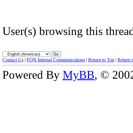
User(s) browsing this threa
Contact Us
|
FQN Internal Communications
|
Return to Top
|
Return 
Powered By
MyBB
, © 20