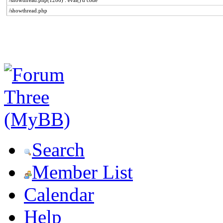
/showthread.php(1286) : eval()'d code
/showthread.php
Search
Member List
Calendar
Help