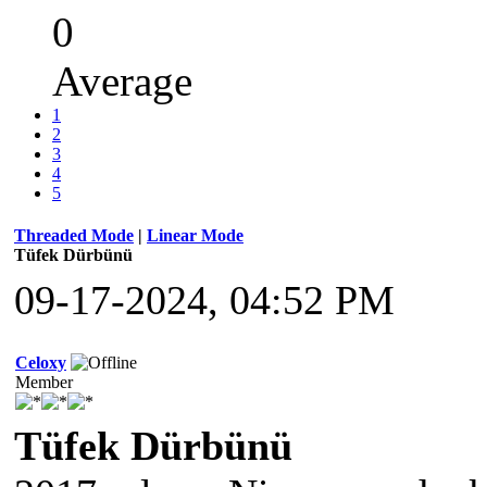
0
Average
1
2
3
4
5
Threaded Mode
|
Linear Mode
Tüfek Dürbünü
09-17-2024, 04:52 PM
Celoxy
Member
Tüfek Dürbünü