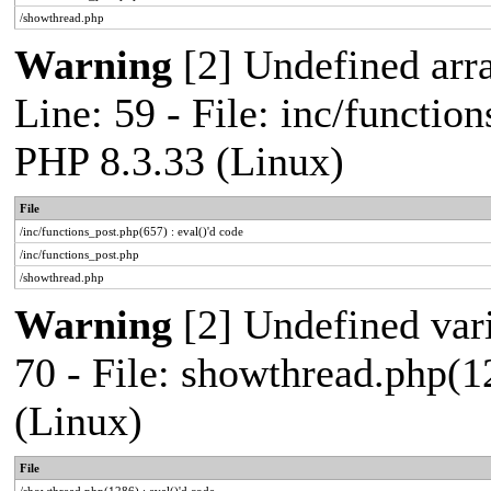
/showthread.php
Warning
[2] Undefined arr
Line: 59 - File: inc/functio
PHP 8.3.33 (Linux)
File
/inc/functions_post.php(657) : eval()'d code
/inc/functions_post.php
/showthread.php
Warning
[2] Undefined vari
70 - File: showthread.php(1
(Linux)
File