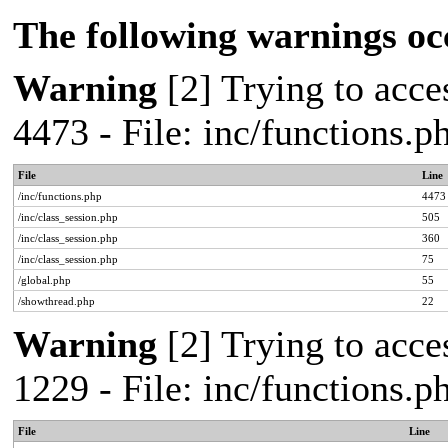
The following warnings oc
Warning
[2] Trying to acces
4473 - File: inc/functions.
File
Line
/inc/functions.php
4473
/inc/class_session.php
505
/inc/class_session.php
360
/inc/class_session.php
75
/global.php
55
/showthread.php
22
Warning
[2] Trying to acces
1229 - File: inc/functions.
File
Line