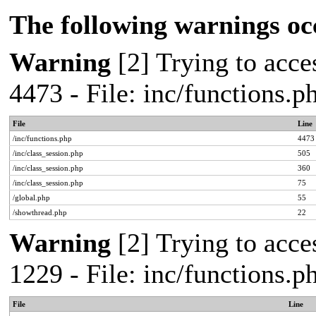
The following warnings oc
Warning
[2] Trying to acces
4473 - File: inc/functions.
File
Line
/inc/functions.php
4473
/inc/class_session.php
505
/inc/class_session.php
360
/inc/class_session.php
75
/global.php
55
/showthread.php
22
Warning
[2] Trying to acces
1229 - File: inc/functions.
File
Line