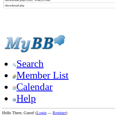
/showthread.php(1286) : eval()'d code
/showthread.php
Search
Member List
Calendar
Help
Hello There, Guest! (
Login
—
Register
)