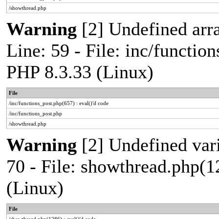
/showthread.php
Warning
[2] Undefined arr
Line: 59 - File: inc/functio
PHP 8.3.33 (Linux)
File
/inc/functions_post.php(657) : eval()'d code
/inc/functions_post.php
/showthread.php
Warning
[2] Undefined vari
70 - File: showthread.php(1
(Linux)
File