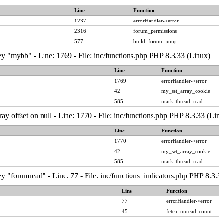
Line
Function
1237
errorHandler->error
2316
forum_permissions
577
build_forum_jump
y "mybb" - Line: 1769 - File: inc/functions.php PHP 8.3.33 (Linux)
Line
Function
1769
errorHandler->error
42
my_set_array_cookie
585
mark_thread_read
ray offset on null - Line: 1770 - File: inc/functions.php PHP 8.3.33 (Li
Line
Function
1770
errorHandler->error
42
my_set_array_cookie
585
mark_thread_read
y "forumread" - Line: 77 - File: inc/functions_indicators.php PHP 8.3.
Line
Function
77
errorHandler->error
45
fetch_unread_count