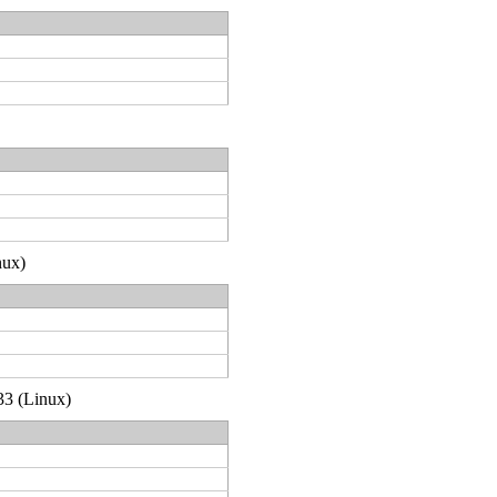
nux)
33 (Linux)