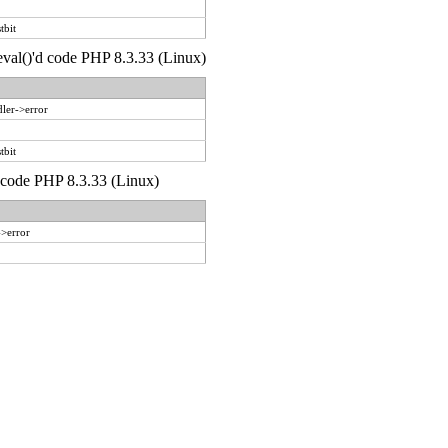
tbit
 eval()'d code PHP 8.3.33 (Linux)
ler->error
tbit
d code PHP 8.3.33 (Linux)
->error