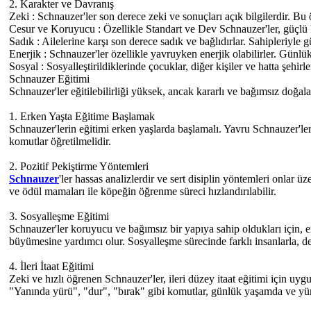
2. Karakter ve Davranış
Zeki : Schnauzer'ler son derece zeki ve sonuçları açık bilgilerdir. Bu ö
Cesur ve Koruyucu : Özellikle Standart ve Dev Schnauzer'ler, güçlü ko
Sadık : Ailelerine karşı son derece sadık ve bağlıdırlar. Sahipleriyle g
Enerjik : Schnauzer'ler özellikle yavruyken enerjik olabilirler. Gün
Sosyal : Sosyalleştirildiklerinde çocuklar, diğer kişiler ve hatta şehirle
Schnauzer Eğitimi
Schnauzer'ler eğitilebilirliği yüksek, ancak kararlı ve bağımsız doğala
1. Erken Yaşta Eğitime Başlamak
Schnauzer'lerin eğitimi erken yaşlarda başlamalı. Yavru Schnauzer'ler 
komutlar öğretilmelidir.
2. Pozitif Pekiştirme Yöntemleri
Schnauzer
'ler hassas analizlerdir ve sert disiplin yöntemleri onlar 
ve ödül mamaları ile köpeğin öğrenme süreci hızlandırılabilir.
3. Sosyalleşme Eğitimi
Schnauzer'ler koruyucu ve bağımsız bir yapıya sahip oldukları için, erk
büyümesine yardımcı olur. Sosyalleşme sürecinde farklı insanlarla, den
4. İleri İtaat Eğitimi
Zeki ve hızlı öğrenen Schnauzer'ler, ileri düzey itaat eğitimi için uyg
"Yanında yürü", "dur", "bırak" gibi komutlar, günlük yaşamda ve yür