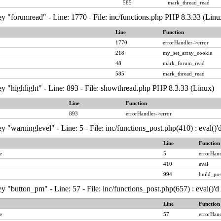
585
mark_thread_read
y "forumread" - Line: 1770 - File: inc/functions.php PHP 8.3.33 (Linu
Line
Function
1770
errorHandler->error
218
my_set_array_cookie
48
mark_forum_read
585
mark_thread_read
y "highlight" - Line: 893 - File: showthread.php PHP 8.3.33 (Linux)
Line
Function
893
errorHandler->error
y "warninglevel" - Line: 5 - File: inc/functions_post.php(410) : eval()
Line
Function
e
5
errorHand
410
eval
994
build_pos
y "button_pm" - Line: 57 - File: inc/functions_post.php(657) : eval()'
Line
Function
e
57
errorHand