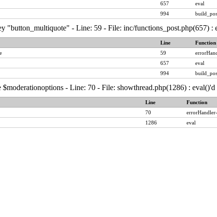
657
eval
994
build_pos
y "button_multiquote" - Line: 59 - File: inc/functions_post.php(657) :
Line
Function
e
59
errorHand
657
eval
994
build_pos
 $moderationoptions - Line: 70 - File: showthread.php(1286) : eval()'
Line
Function
70
errorHandler
1286
eval