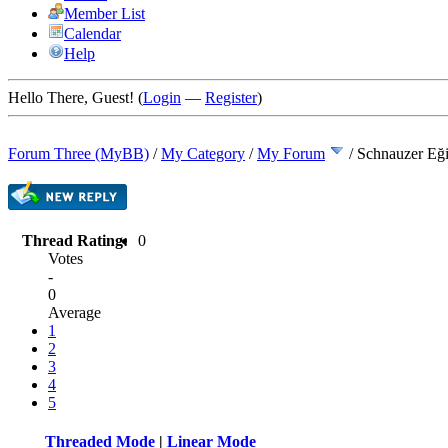
Member List
Calendar
Help
Hello There, Guest! (
Login
—
Register
)
Forum Three (MyBB)
/
My Category
/
My Forum
/
Schnauzer Eğit
Thread Rating:
0
Votes
-
0
Average
1
2
3
4
5
Threaded Mode
|
Linear Mode