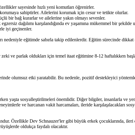
zellikler sayesinde hızlı yeni komutları öğrenirler.
rumaya sahiptirler. Ailelerini korumak için cesur ve tetikte olurlar.
üçlü bir bağ kurarlar ve ailelerine yakın olmayı sevenler.
lük egzersiz dağılımı karşılandığında ev yaşamına mükemmel bir şekilde 
rle iyi geçinenler.
rı nedeniyle eğitimde sabırla takip edilenlerdir. Eğitim sürecinde dikkat
zeki ve parlak oldukları için temel itaat eğitimine 8-12 haftalıkken başl
üzerinde olumsuz etki yaratabilir. Bu nedenle, pozitif destekleyici yönt
en yaşta sosyalleştirilmeleri önemlidir. Diğer bilgiler, insanlarla ve yen
eyimlerle ve harcanan vakit harcamaları, ileride karşılaşılacakları sosy
undur. Özellikle Dev Schnauzer'ler gibi büyük erkek çocuklarında, ileri d
üyüşlerde oldukça faydalı olacaktır.