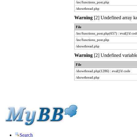
/inc/functions_post.php
/showthread.php
Warning
[2] Undefined array ke
File
/inc/functions_post.php(657) : eval()'d cod
/inc/functions_post.php
/showthread.php
Warning
[2] Undefined variable
File
/showthread.php(1286) : eval()'d code
/showthread.php
Search