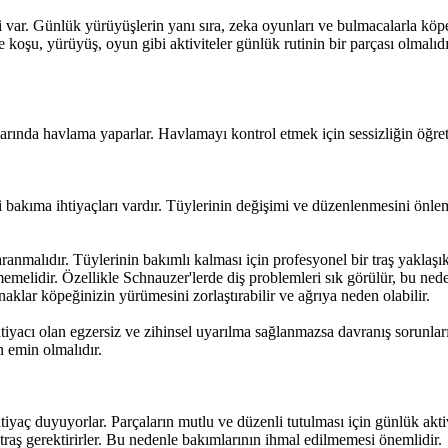
i var. Günlük yürüyüşlerin yanı sıra, zeka oyunları ve bulmacalarla köpeğ
koşu, yürüyüş, oyun gibi aktiviteler günlük rutinin bir parçası olmalıdı
klarında havlama yaparlar. Havlamayı kontrol etmek için sessizliğin öğr
li bakıma ihtiyaçları vardır. Tüylerinin değişimi ve düzenlenmesini önlem
ranmalıdır. Tüylerinin bakımlı kalması için profesyonel bir traş yaklaşık 
emelidir. Özellikle Schnauzer'lerde diş problemleri sık görülür, bu nede
naklar köpeğinizin yürümesini zorlaştırabilir ve ağrıya neden olabilir.
ihtiyacı olan egzersiz ve zihinsel uyarılma sağlanmazsa davranış sorunla
 emin olmalıdır.
htiyaç duyuyorlar. Parçaların mutlu ve düzenli tutulması için günlük akti
raş gerektirirler. Bu nedenle bakımlarının ihmal edilmemesi önemlidir.