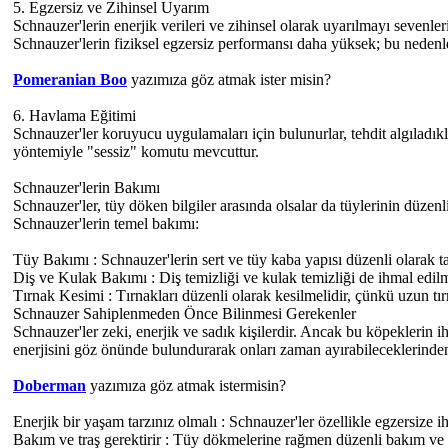
5. Egzersiz ve Zihinsel Uyarım
Schnauzer'lerin enerjik verileri ve zihinsel olarak uyarılmayı sevenler
Schnauzer'lerin fiziksel egzersiz performansı daha yüksek; bu nedenle 
Pomeranian Boo
yazımıza göz atmak ister misin?
6. Havlama Eğitimi
Schnauzer'ler koruyucu uygulamaları için bulunurlar, tehdit algıladı
yöntemiyle "sessiz" komutu mevcuttur.
Schnauzer'lerin Bakımı
Schnauzer'ler, tüy döken bilgiler arasında olsalar da tüylerinin düzen
Schnauzer'lerin temel bakımı:
Tüy Bakımı : Schnauzer'lerin sert ve tüy kaba yapısı düzenli olarak ta
Diş ve Kulak Bakımı : Diş temizliği ve kulak temizliği de ihmal edilm
Tırnak Kesimi : Tırnakları düzenli olarak kesilmelidir, çünkü uzun tır
Schnauzer Sahiplenmeden Önce Bilinmesi Gerekenler
Schnauzer'ler zeki, enerjik ve sadık kişilerdir. Ancak bu köpeklerin 
enerjisini göz önünde bulundurarak onları zaman ayırabileceklerinden
Doberman
yazımıza göz atmak istermisin?
Enerjik bir yaşam tarzınız olmalı : Schnauzer'ler özellikle egzersize i
Bakım ve traş gerektirir : Tüy dökmelerine rağmen düzenli bakım ve t