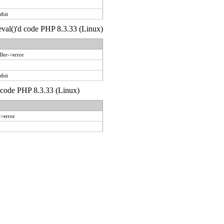
tbit
 eval()'d code PHP 8.3.33 (Linux)
ler->error
tbit
d code PHP 8.3.33 (Linux)
->error