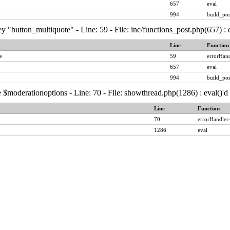
657
eval
994
build_pos
y "button_multiquote" - Line: 59 - File: inc/functions_post.php(657) :
Line
Function
e
59
errorHand
657
eval
994
build_pos
 $moderationoptions - Line: 70 - File: showthread.php(1286) : eval()'
Line
Function
70
errorHandler
1286
eval