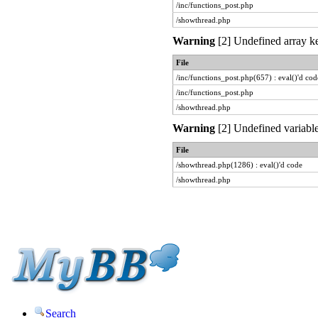
/inc/functions_post.php
/showthread.php
Warning
[2] Undefined array ke
File
/inc/functions_post.php(657) : eval()'d cod
/inc/functions_post.php
/showthread.php
Warning
[2] Undefined variable
File
/showthread.php(1286) : eval()'d code
/showthread.php
Search