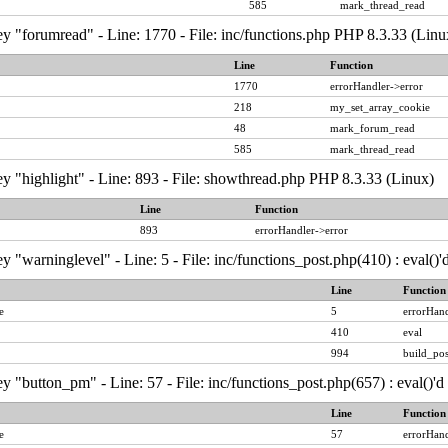
585
mark_thread_read
y "forumread" - Line: 1770 - File: inc/functions.php PHP 8.3.33 (Linu
Line
Function
1770
errorHandler->error
218
my_set_array_cookie
48
mark_forum_read
585
mark_thread_read
y "highlight" - Line: 893 - File: showthread.php PHP 8.3.33 (Linux)
Line
Function
893
errorHandler->error
y "warninglevel" - Line: 5 - File: inc/functions_post.php(410) : eval()
Line
Function
e
5
errorHand
410
eval
994
build_pos
y "button_pm" - Line: 57 - File: inc/functions_post.php(657) : eval()'
Line
Function
e
57
errorHand