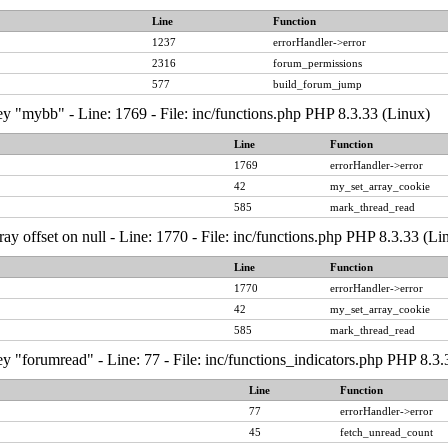
Line
Function
1237
errorHandler->error
2316
forum_permissions
577
build_forum_jump
y "mybb" - Line: 1769 - File: inc/functions.php PHP 8.3.33 (Linux)
Line
Function
1769
errorHandler->error
42
my_set_array_cookie
585
mark_thread_read
ray offset on null - Line: 1770 - File: inc/functions.php PHP 8.3.33 (Li
Line
Function
1770
errorHandler->error
42
my_set_array_cookie
585
mark_thread_read
y "forumread" - Line: 77 - File: inc/functions_indicators.php PHP 8.3.
Line
Function
77
errorHandler->error
45
fetch_unread_count