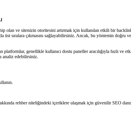
Al
an ve sitenizin otoritesini artırmak için kullanılan etkili bir backlink 
da üst sıralara çıkmasını sağlayabilirsiniz. Ancak, bu yöntemin doğru v
 platformlar, genellikle kullanıcı dostu paneller aracılığıyla hızlı ve etk
 analiz edebilirsiniz.
llanın.
i hakkında rehber niteliğindeki içeriklere ulaşmak için güvenilir SEO dan