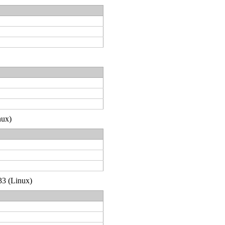
nux)
33 (Linux)