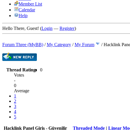
Member List
Calendar
Help
Hello There, Guest! (
Login
—
Register
)
Forum Three (MyBB)
/
My Category
/
My Forum
/
Hacklink Pane
Thread Rating:
0
Votes
-
0
Average
1
2
3
4
5
Hacklink Panel Giriş - Güvenilir
Threaded Mode
|
Linear Mo