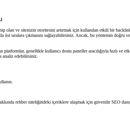
Al
an ve sitenizin otoritesini artırmak için kullanılan etkili bir backlink 
da üst sıralara çıkmasını sağlayabilirsiniz. Ancak, bu yöntemin doğru v
 platformlar, genellikle kullanıcı dostu paneller aracılığıyla hızlı ve etk
 analiz edebilirsiniz.
llanın.
i hakkında rehber niteliğindeki içeriklere ulaşmak için güvenilir SEO dan