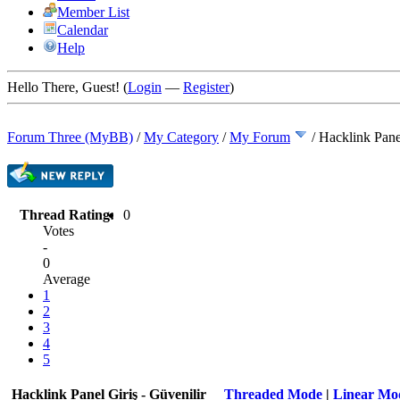
Member List
Calendar
Help
Hello There, Guest! (
Login
—
Register
)
Forum Three (MyBB)
/
My Category
/
My Forum
/
Hacklink Pane
Thread Rating:
0
Votes
-
0
Average
1
2
3
4
5
Hacklink Panel Giriş - Güvenilir
Threaded Mode
|
Linear Mo