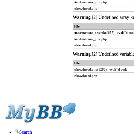
/inc/functions_post.php
/showthread.php
Warning
[2] Undefined array ke
File
/inc/functions_post.php(657) : eval()'d cod
/inc/functions_post.php
/showthread.php
Warning
[2] Undefined variable
File
/showthread.php(1286) : eval()'d code
/showthread.php
Search