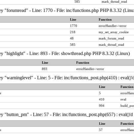
585
mark_thread_read
y "forumread" - Line: 1770 - File: inc/functions.php PHP 8.3.32 (Linu
Line
Function
1770
errorHandler->error
218
my_set_array_cookie
48
mark_forum_read
585
mark_thread_read
y "highlight" - Line: 893 - File: showthread.php PHP 8.3.32 (Linux)
Line
Function
893
errorHandler->error
y "warninglevel" - Line: 5 - File: inc/functions_post.php(410) : eval()
Line
Function
e
5
errorHand
410
eval
994
build_pos
y "button_pm" - Line: 57 - File: inc/functions_post.php(657) : eval()'
Line
Function
e
57
errorHand