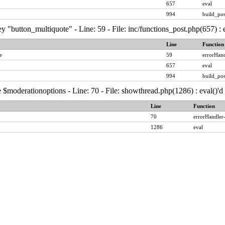
657
eval
994
build_pos
y "button_multiquote" - Line: 59 - File: inc/functions_post.php(657) :
Line
Function
e
59
errorHand
657
eval
994
build_pos
 $moderationoptions - Line: 70 - File: showthread.php(1286) : eval()'
Line
Function
70
errorHandler
1286
eval