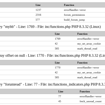
Line
Function
1237
errorHandler->error
2316
forum_permissions
577
build_forum_jump
y "mybb" - Line: 1769 - File: inc/functions.php PHP 8.3.32 (Linux)
Line
Function
1769
errorHandler->error
42
my_set_array_cookie
585
mark_thread_read
ray offset on null - Line: 1770 - File: inc/functions.php PHP 8.3.32 (Li
Line
Function
1770
errorHandler->error
42
my_set_array_cookie
585
mark_thread_read
y "forumread" - Line: 77 - File: inc/functions_indicators.php PHP 8.3.
Line
Function
77
errorHandler->error
45
fetch_unread_count