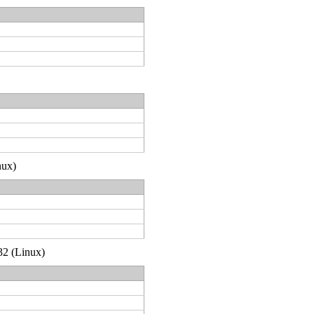
nux)
32 (Linux)