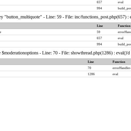
657
eval
994
build_pos
y "button_multiquote" - Line: 59 - File: inc/functions_post.php(657) :
Line
Function
e
59
errorHand
657
eval
994
build_pos
 $moderationoptions - Line: 70 - File: showthread.php(1286) : eval()'
Line
Function
70
errorHandler
1286
eval