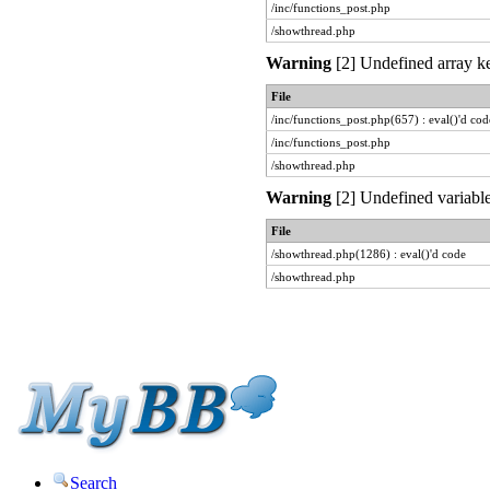
/inc/functions_post.php
/showthread.php
Warning
[2] Undefined array ke
File
/inc/functions_post.php(657) : eval()'d cod
/inc/functions_post.php
/showthread.php
Warning
[2] Undefined variable
File
/showthread.php(1286) : eval()'d code
/showthread.php
Search