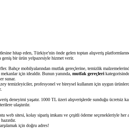
kitlesine hitap eden, Türkiye'nin önde gelen toptan alışveriş platformları
geniş bir ürün yelpazesiyle hizmet verir.
fler. Bahçe mobilyalarından mutfak gereçlerine, temizlik malzemelerinde
ş mekanlar için idealdir. Bunun yanında,
mutfak gereçleri
kategorisinde 
er sunar.
ey temizleyiciler, profesyonel ve bireysel kullanım için uygun ürünlerdi
.
veriş deneyimi yaşatır. 1000 TL üzeri alışverişlerde sunduğu ücretsiz kar
rilere ulaştırılır.
dostu web sitesi, kolay sipariş imkanı ve çeşitli ödeme seçenekleriyle her
 hazırdır.
karşılamak için doğru adres!