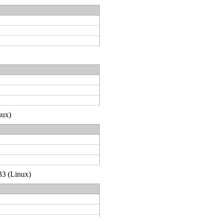
nux)
33 (Linux)