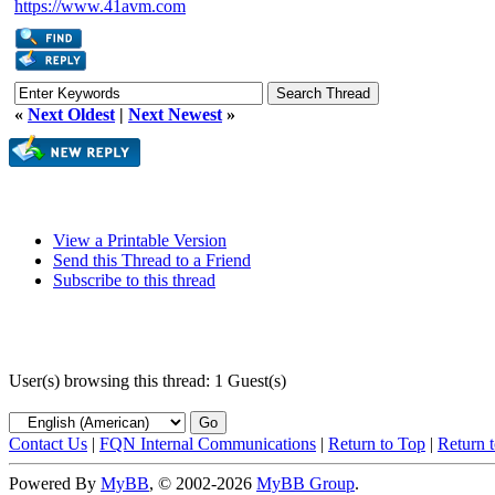
https://www.41avm.com
«
Next Oldest
|
Next Newest
»
View a Printable Version
Send this Thread to a Friend
Subscribe to this thread
User(s) browsing this thread: 1 Guest(s)
Contact Us
|
FQN Internal Communications
|
Return to Top
|
Return 
Powered By
MyBB
, © 2002-2026
MyBB Group
.