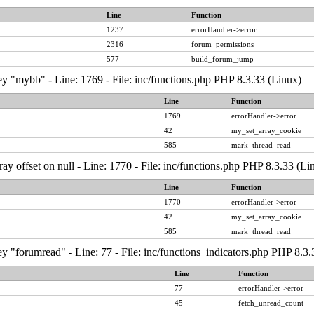
Line
Function
1237
errorHandler->error
2316
forum_permissions
577
build_forum_jump
y "mybb" - Line: 1769 - File: inc/functions.php PHP 8.3.33 (Linux)
Line
Function
1769
errorHandler->error
42
my_set_array_cookie
585
mark_thread_read
ray offset on null - Line: 1770 - File: inc/functions.php PHP 8.3.33 (Li
Line
Function
1770
errorHandler->error
42
my_set_array_cookie
585
mark_thread_read
y "forumread" - Line: 77 - File: inc/functions_indicators.php PHP 8.3.
Line
Function
77
errorHandler->error
45
fetch_unread_count