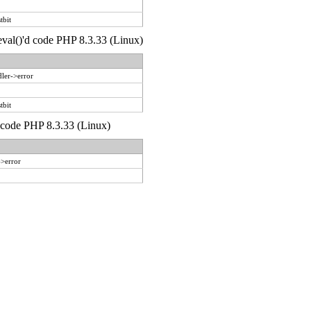
tbit
 eval()'d code PHP 8.3.33 (Linux)
ler->error
tbit
d code PHP 8.3.33 (Linux)
->error