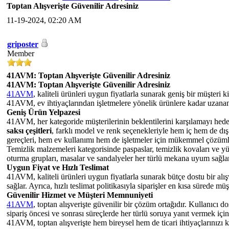
Toptan Alışverişte Güvenilir Adresiniz
11-19-2024, 02:20 AM
griposter
Member
41AVM: Toptan Alışverişte Güvenilir Adresiniz
41AVM: Toptan Alışverişte Güvenilir Adresiniz
41AVM
, kaliteli ürünleri uygun fiyatlarla sunarak geniş bir müşteri 
41AVM, ev ihtiyaçlarından işletmelere yönelik ürünlere kadar uzanan 
Geniş Ürün Yelpazesi
41AVM, her kategoride müşterilerinin beklentilerini karşılamayı hede
saksı çeşitleri
, farklı model ve renk seçenekleriyle hem iç hem de dı
gereçleri, hem ev kullanımı hem de işletmeler için mükemmel çözüml
Temizlik malzemeleri kategorisinde paspaslar, temizlik kovaları ve yüz
oturma grupları, masalar ve sandalyeler her türlü mekana uyum sağlar
Uygun Fiyat ve Hızlı Teslimat
41AVM, kaliteli ürünleri uygun fiyatlarla sunarak bütçe dostu bir alış
sağlar. Ayrıca, hızlı teslimat politikasıyla siparişler en kısa sürede müşte
Güvenilir Hizmet ve Müşteri Memnuniyeti
41AVM
, toptan alışverişte güvenilir bir çözüm ortağıdır. Kullanıcı 
sipariş öncesi ve sonrası süreçlerde her türlü soruya yanıt vermek için
41AVM, toptan alışverişte hem bireysel hem de ticari ihtiyaçlarınızı 