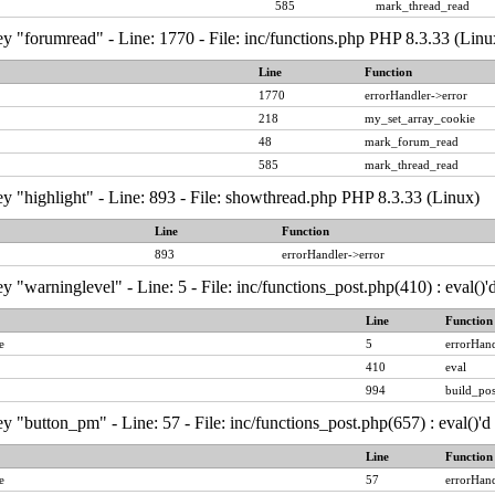
585
mark_thread_read
y "forumread" - Line: 1770 - File: inc/functions.php PHP 8.3.33 (Linu
Line
Function
1770
errorHandler->error
218
my_set_array_cookie
48
mark_forum_read
585
mark_thread_read
y "highlight" - Line: 893 - File: showthread.php PHP 8.3.33 (Linux)
Line
Function
893
errorHandler->error
y "warninglevel" - Line: 5 - File: inc/functions_post.php(410) : eval()
Line
Function
e
5
errorHand
410
eval
994
build_pos
y "button_pm" - Line: 57 - File: inc/functions_post.php(657) : eval()'
Line
Function
e
57
errorHand