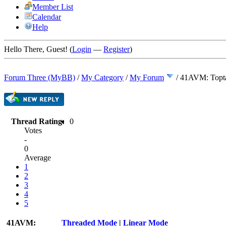
Member List
Calendar
Help
Hello There, Guest! (
Login
—
Register
)
Forum Three (MyBB)
/
My Category
/
My Forum
/
41AVM: Toptan
Thread Rating:
0
Votes
-
0
Average
1
2
3
4
5
41AVM:
Threaded Mode
|
Linear Mode