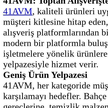
41AVM: Toptan Alışverişte
41AVM
, kaliteli ürünleri u
müşteri kitlesine hitap eden
alışveriş platformlarından bi
modern bir platformla bulu
işletmelere yönelik ürünlere
yelpazesiyle hizmet verir.
Geniş Ürün Yelpazesi
41AVM, her kategoride müşte
karşılamayı hedefler. Bahç
gereçlerine, temizlik malze