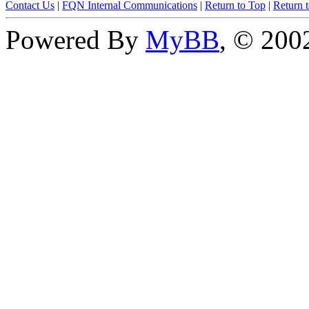
Contact Us
|
FQN Internal Communications
|
Return to Top
|
Return 
Powered By
MyBB
, © 20