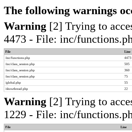
The following warnings oc
Warning
[2] Trying to acces
4473 - File: inc/functions.
File
Line
/inc/functions.php
4473
/inc/class_session.php
505
/inc/class_session.php
360
/inc/class_session.php
75
/global.php
55
/showthread.php
22
Warning
[2] Trying to acces
1229 - File: inc/functions.
File
Line