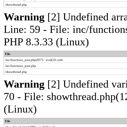
/showthread.php
Warning
[2] Undefined arr
Line: 59 - File: inc/functio
PHP 8.3.33 (Linux)
File
/inc/functions_post.php(657) : eval()'d code
/inc/functions_post.php
/showthread.php
Warning
[2] Undefined vari
70 - File: showthread.php(1
(Linux)
File