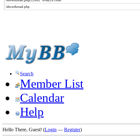
/showthread.php(1286) : eval()'d code
/showthread.php
Search
Member List
Calendar
Help
Hello There, Guest! (
Login
—
Register
)