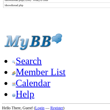
/showthread.php(1286) : eval()'d code
/showthread.php
Search
Member List
Calendar
Help
Hello There, Guest! (
Login
—
Register
)