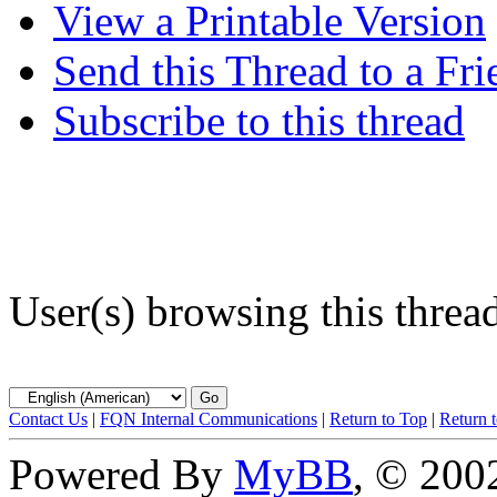
View a Printable Version
Send this Thread to a Fri
Subscribe to this thread
User(s) browsing this threa
Contact Us
|
FQN Internal Communications
|
Return to Top
|
Return 
Powered By
MyBB
, © 20