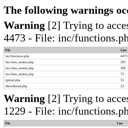
The following warnings oc
Warning
[2] Trying to acces
4473 - File: inc/functions.
File
Line
/inc/functions.php
4473
/inc/class_session.php
505
/inc/class_session.php
360
/inc/class_session.php
75
/global.php
55
/showthread.php
22
Warning
[2] Trying to acces
1229 - File: inc/functions.
File
Line