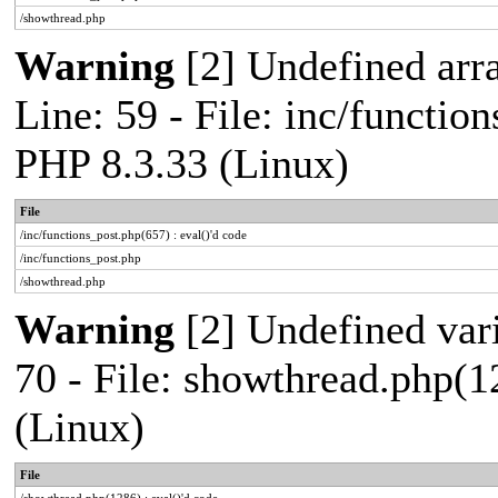
/showthread.php
Warning
[2] Undefined arr
Line: 59 - File: inc/functio
PHP 8.3.33 (Linux)
File
/inc/functions_post.php(657) : eval()'d code
/inc/functions_post.php
/showthread.php
Warning
[2] Undefined vari
70 - File: showthread.php(1
(Linux)
File