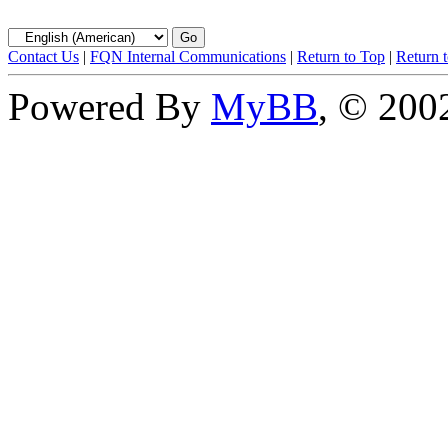
Contact Us
|
FQN Internal Communications
|
Return to Top
|
Return 
Powered By
MyBB
, © 20