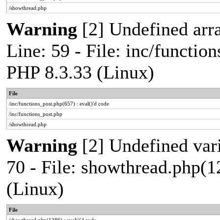
/showthread.php
Warning
[2] Undefined arr
Line: 59 - File: inc/functio
PHP 8.3.33 (Linux)
File
/inc/functions_post.php(657) : eval()'d code
/inc/functions_post.php
/showthread.php
Warning
[2] Undefined vari
70 - File: showthread.php(1
(Linux)
File