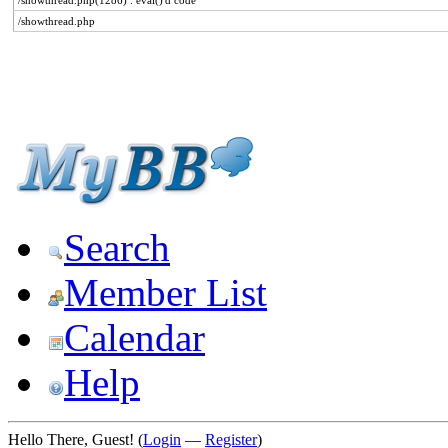
/showthread.php(1286) : eval()'d code
/showthread.php
Search
Member List
Calendar
Help
Hello There, Guest! (
Login
—
Register
)