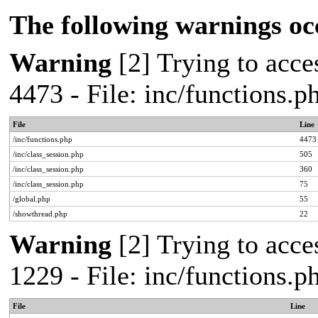
The following warnings oc
Warning
[2] Trying to acces
4473 - File: inc/functions.
File
Line
/inc/functions.php
4473
/inc/class_session.php
505
/inc/class_session.php
360
/inc/class_session.php
75
/global.php
55
/showthread.php
22
Warning
[2] Trying to acces
1229 - File: inc/functions.
File
Line