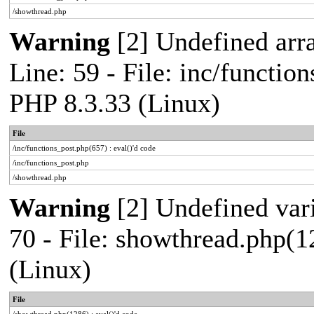
/showthread.php
Warning
[2] Undefined arr
Line: 59 - File: inc/functio
PHP 8.3.33 (Linux)
File
/inc/functions_post.php(657) : eval()'d code
/inc/functions_post.php
/showthread.php
Warning
[2] Undefined vari
70 - File: showthread.php(1
(Linux)
File