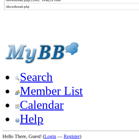
/showthread.php(1286) : eval()'d code
/showthread.php
Search
Member List
Calendar
Help
Hello There, Guest! (
Login
—
Register
)