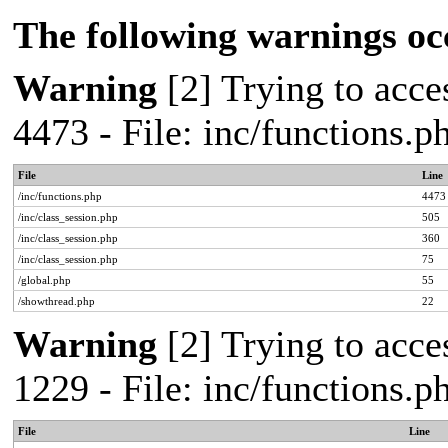
The following warnings oc
Warning
[2] Trying to acces
4473 - File: inc/functions.
File
Line
/inc/functions.php
4473
/inc/class_session.php
505
/inc/class_session.php
360
/inc/class_session.php
75
/global.php
55
/showthread.php
22
Warning
[2] Trying to acces
1229 - File: inc/functions.
File
Line