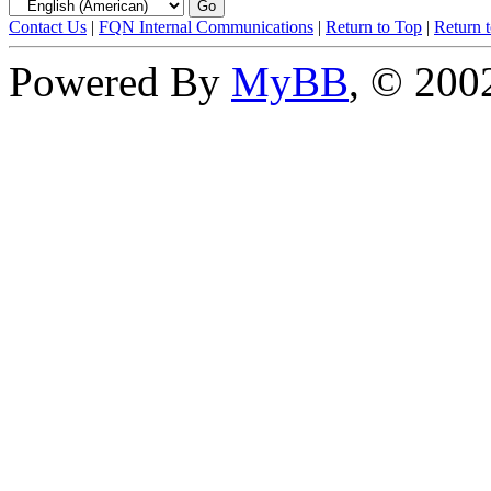
Contact Us
|
FQN Internal Communications
|
Return to Top
|
Return 
Powered By
MyBB
, © 20