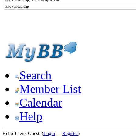
/showthread.php(1286) : eval()'d code
/showthread.php
Search
Member List
Calendar
Help
Hello There, Guest! (
Login
—
Register
)