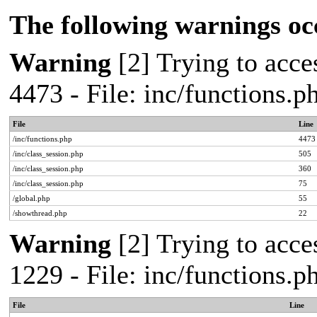
The following warnings oc
Warning
[2] Trying to acces
4473 - File: inc/functions.
File
Line
/inc/functions.php
4473
/inc/class_session.php
505
/inc/class_session.php
360
/inc/class_session.php
75
/global.php
55
/showthread.php
22
Warning
[2] Trying to acces
1229 - File: inc/functions.
File
Line