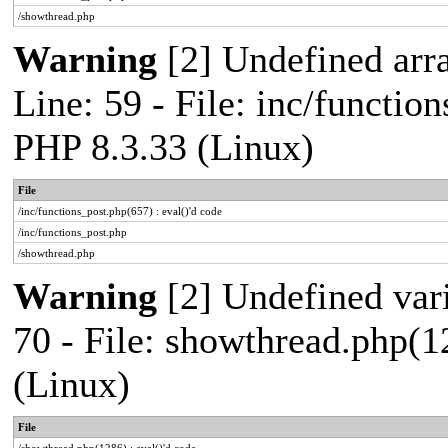
/showthread.php
Warning
[2] Undefined arr
Line: 59 - File: inc/functio
PHP 8.3.33 (Linux)
File
/inc/functions_post.php(657) : eval()'d code
/inc/functions_post.php
/showthread.php
Warning
[2] Undefined vari
70 - File: showthread.php(1
(Linux)
File