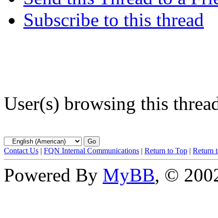
Subscribe to this thread
User(s) browsing this threa
Contact Us
|
FQN Internal Communications
|
Return to Top
|
Return 
Powered By
MyBB
, © 20